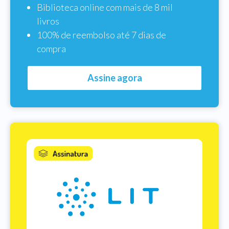
Biblioteca online com mais de 8 mil
livros
100% de reembolso até 7 dias de
compra
Assine agora